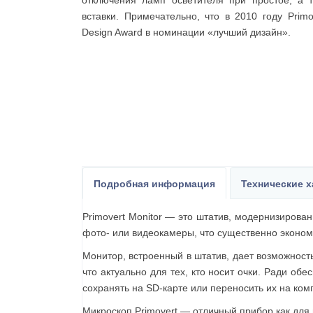
отключения ламп осветителя при простое, а 
вставки. Примечательно, что в 2010 году Prim
Design Award в номинации «лучший дизайн».
Подробная информация
Технические х
Primovert Monitor — это штатив, модернизирова
фото- или видеокамеры, что существенно эконо
Монитор, встроенный в штатив, дает возможност
что актуально для тех, кто носит очки. Ради 
сохранять на SD-карте или переносить их на ком
Микроскоп Primovert — отличный прибор как для