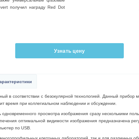
также универсальные фазовые
overt получил награду Red Dot
Узнать цену
арактеристики
нный в соответствии с безокулярной технологией. Данный прибор 
мит время при коллегиальном наблюдении и обсуждении.
ь одновременного просмотра изображения сразу несколькими поль
обеспечения оптимальной видимости изображения предназначена ре
пьютер по USB.
 многопрофильных клеточных лабораторий, так и для различных о